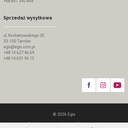
+48 801 340 444
Sprzedaż wysyłkowa
ul. Kochanowskiego 30
33-100 Tarnów
egis@egis.com.pl
+48 14 627 46 69
+48 14 631 96 15
© 2026 Egis
Polityka prywatności
|
Mapa strony