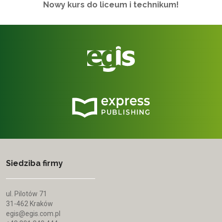
Nowy kurs do liceum i technikum!
Siedziba firmy
ul. Pilotów 71
31-462 Kraków
egis@egis.com.pl