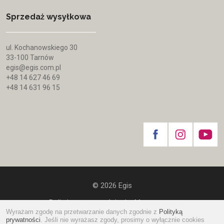
Sprzedaż wysyłkowa
ul. Kochanowskiego 30
33-100 Tarnów
egis@egis.com.pl
+48 14 627 46 69
+48 14 631 96 15
© 2026 Egis
Polityka prywatności
|
Mapa strony
Wyrażam zgodę na przetwarzanie danych zgodnie z
Polityką
website by
tomami.pl
prywatności
. Jeśli nie wyrażasz zgody, prosimy o wyłącznie cookies